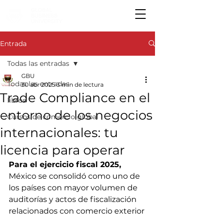
Entrada
Todas las entradas
GBU
Todas las entradas
30 abr 2025
3 min de lectura
Trade Compliance en el
libros
entorno de los negocios
Cursos de comercio global
internacionales: tu
licencia para operar
Para el ejercicio fiscal 2025,
México se consolidó como uno de 
los países con mayor volumen de 
auditorías y actos de fiscalización 
relacionados con comercio exterior 