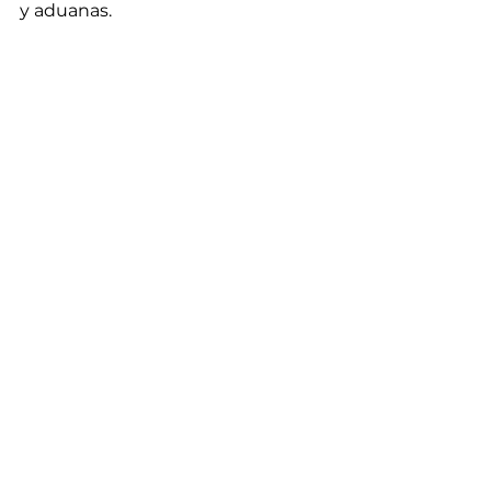
y aduanas.
Ver todo
Entradas recientes