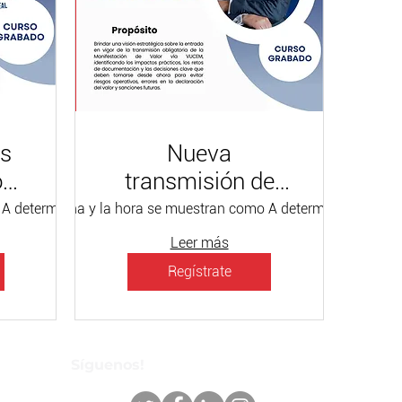
os
Nueva
o
transmisión de
 la
valor electrónica
 A determinar
La fecha y la hora se muestran como A determinar
Curso Grabado / $1500 + IVA
Curs
e
Leer más
 la
Regístrate
Síguenos!