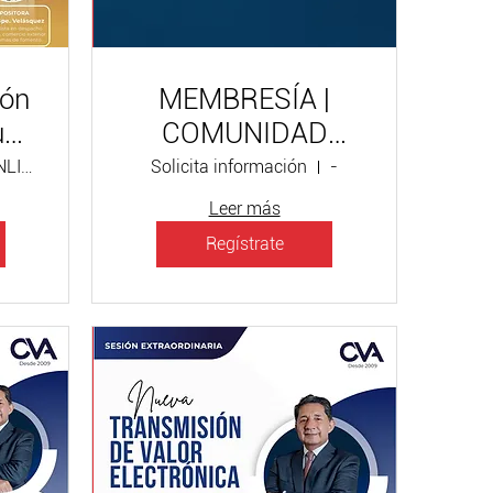
ión
MEMBRESÍA |
u
COMUNIDAD
VIRTUAL
CURSO ONLINE EN VIVO
Solicita información
-
ADUANERA
Leer más
Regístrate