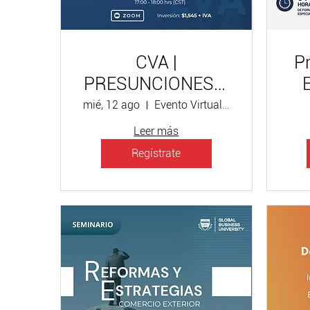
CVA |
P
PRESUNCIONES Y
OBLIGACIONES
A
mié, 12 ago
Evento Virtual / $1545 + IVA
RELACIONADAS
Leer más
CON LAS
Regístrate
MARCAS