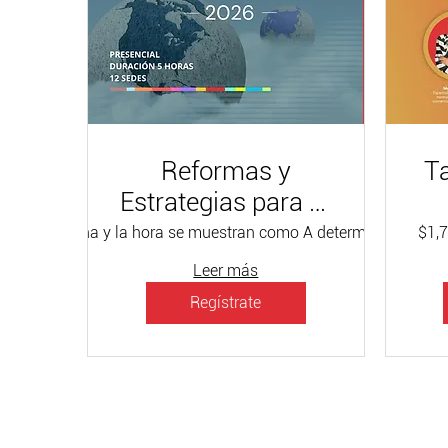
Reformas y
Ta
Estrategias para tu
Comercio Exterior
La fecha y la hora se muestran como A determinar
Ubic
$1,7
2026
Leer más
e
Regístrate
M
V