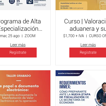
rograma de Alta
Curso | Valorac
Especialización
aduanera y s
gente Aduanal
correcta
mar, 25 ago
ZOOM
$1,700 + IVA
2026
aplicación
Leer más
Leer más
Regístrate
Regístrate