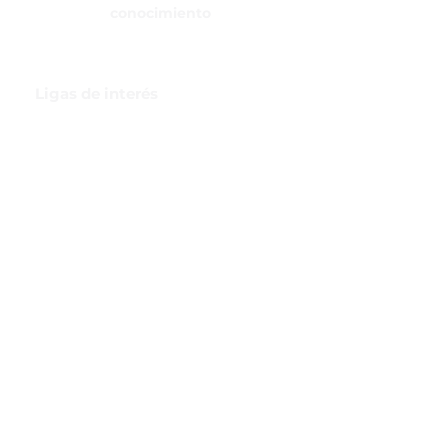
conocimiento
Ligas de interés
GBI Trade & Law
Club de Comercio Exterior
Comunidad Virtual Aduanera
Certificaciones
INH
Canal de Difusión de WhatsApp