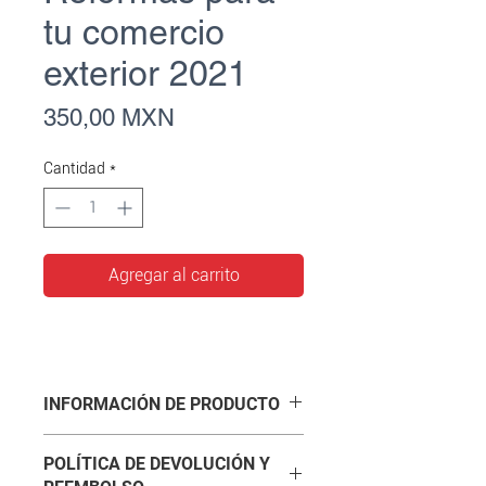
tu comercio
exterior 2021
Precio
350,00 MXN
Cantidad
*
Agregar al carrito
INFORMACIÓN DE PRODUCTO
Eduardo Reyes Díaz-Leal profundiza
POLÍTICA DE DEVOLUCIÓN Y
acerca de los cambios técnicos y