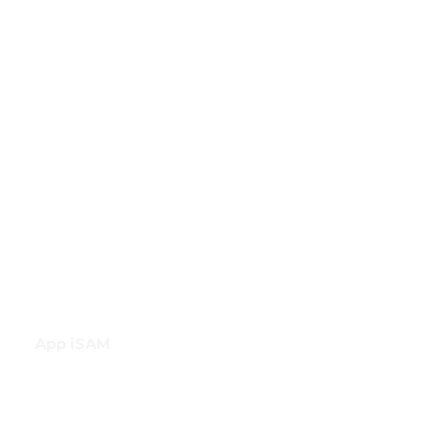
Club de Comercio Exterior
Comunidad Virtual Aduanera
Certificaciones
INH
Canal de Difusión de WhatsApp
App iSAM