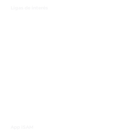
Ligas de interés
GBI Trade & Law
Club de Comercio Exterior
Comunidad Virtual Aduanera
Certificaciones
INH
Canal de Difusión de WhatsApp
App iSAM