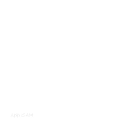
GBI Trade & Law
Club de Comercio Exterior
Comunidad Virtual Aduanera
Certificaciones
INH
Canal de Difusión de WhatsApp
App iSAM