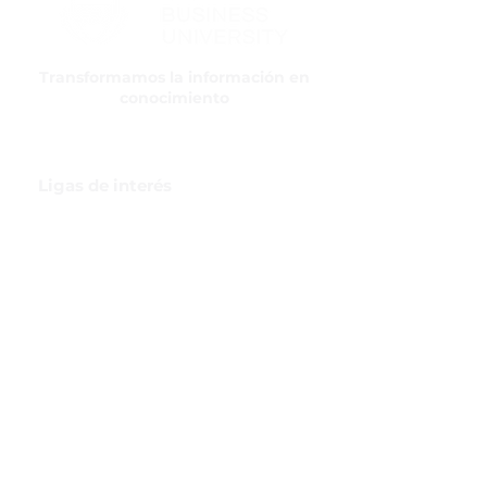
realizar compras con altos niveles de
seguridad.
Transformamos la información en
conocimiento
Ligas de interés
GBI Trade & Law
Club de Comercio Exterior
Comunidad Virtual Aduanera
Certificaciones
INH