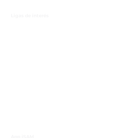
Ligas de interés
GBI Trade & Law
Club de Comercio Exterior
Comunidad Virtual Aduanera
Certificaciones
INH
Canal de Difusión de WhatsApp
App iSAM