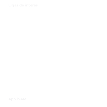
Ligas de interés
GBI Trade & Law
Club de Comercio Exterior
Comunidad Virtual Aduanera
Certificaciones
INH
Canal de Difusión de WhatsApp
App iSAM