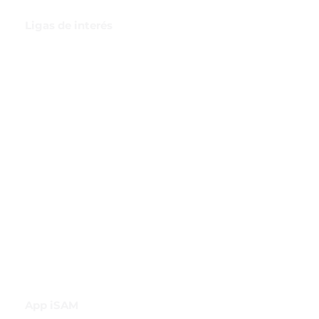
Ligas de interés
GBI Trade & Law
Club de Comercio Exterior
Comunidad Virtual Aduanera
Certificaciones
INH
Canal de Difusión de WhatsApp
App iSAM