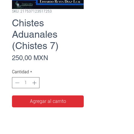
SKU: 217537123517253
Chistes
Aduanales
(Chistes 7)
Precio
250,00 MXN
Cantidad
*
Agregar al carrito