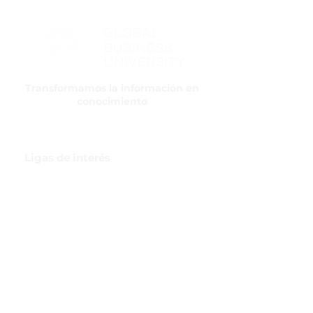
Transformamos la información en
conocimiento
Ligas de interés
GBI Trade & Law
Club de Comercio Exterior
Comunidad Virtual Aduanera
Certificaciones