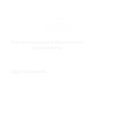
Transformamos la información en
conocimiento
Ligas de interés
GBI Trade & Law
Club de Comercio Exterior
Comunidad Virtual Aduanera