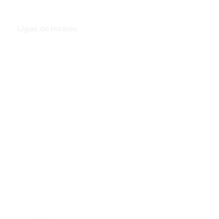
Ligas de interés
GBI Trade & Law
Club de Comercio Exterior
Comunidad Virtual Aduanera
Certificaciones
INH
Canal de Difusión de WhatsApp