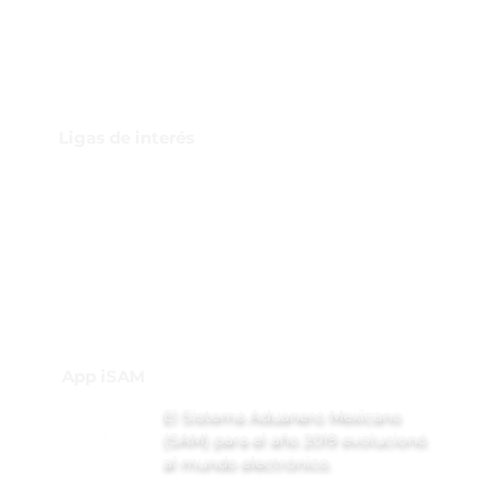
Ligas de interés
GBI Trade & Law
Club de Comercio Exterior
Comunidad Virtual Aduanera
Certificaciones
INH
Canal de Difusión de WhatsApp
App iSAM
El Sistema Aduanero Mexicano
(SAM) para el año 2019 evolucionó
al mundo electrónico.