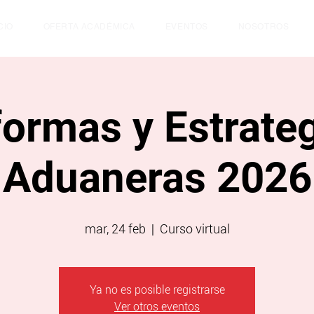
CIO
OFERTA ACADÉMICA
EVENTOS
NOSOTROS
ormas y Estrate
Aduaneras 2026
mar, 24 feb
  |  
Curso virtual
Ya no es posible registrarse
Ver otros eventos