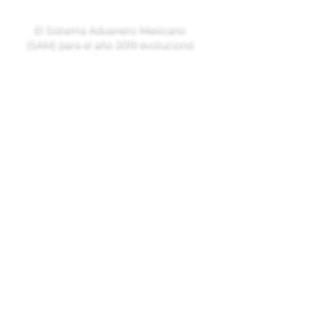
El Sistema Aduanero Mexicano
(SAM) para el año 2019 evolucionó
al mundo electrónico.
Ubicación
Londres 213, Colonia Juárez,
Alcaldía Cuauhtémoc, C.P.:
06600, CDMX
Teléfono:
55 1500 1400
gbu@comerciointernacional.com.mx