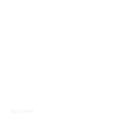
GBI Trade & Law
Club de Comercio Exterior
Comunidad Virtual Aduanera
Certificaciones
INH
Canal de Difusión de WhatsApp
App iSAM