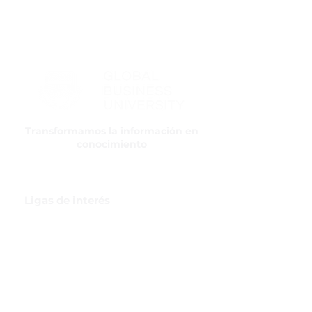
Transformamos la información en
conocimiento
Ligas de interés
GBI Trade & Law
Club de Comercio Exterior
Comunidad Virtual Aduanera