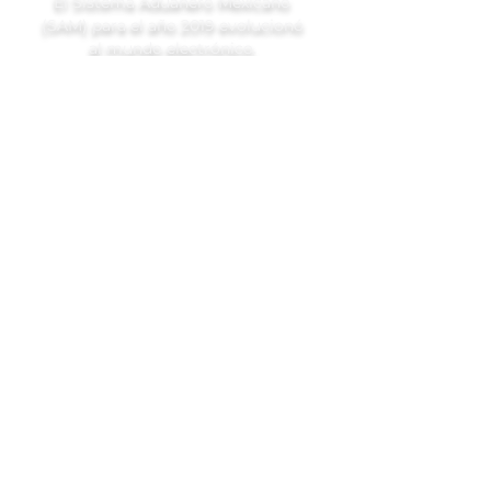
El Sistema Aduanero Mexicano
(SAM) para el año 2019 evolucionó
al mundo electrónico.
Ubicación
Londres 213, Colonia Juárez,
Alcaldía Cuauhtémoc, C.P.:
06600, CDMX
Teléfono:
55 1500 1400
gbu@comerciointernacional.com.mx