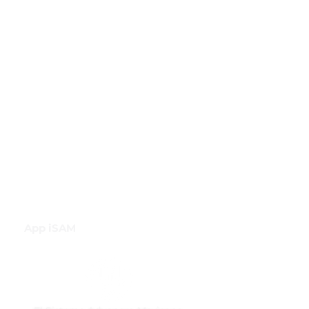
Club de Comercio Exterior
Comunidad Virtual Aduanera
Certificaciones
INH
Canal de Difusión de WhatsApp
App iSAM