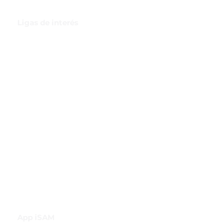
Ligas de interés
GBI Trade & Law
Club de Comercio Exterior
Comunidad Virtual Aduanera
Certificaciones
INH
Canal de Difusión de WhatsApp
App iSAM