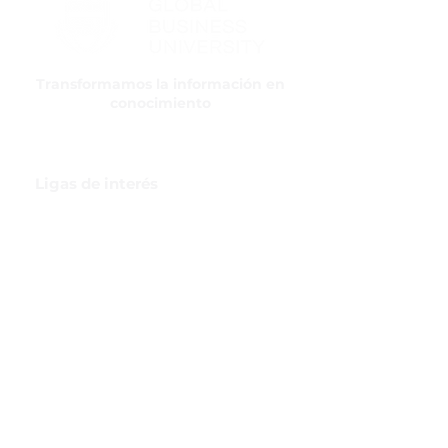
Transformamos la información en
conocimiento
Ligas de interés
GBI Trade & Law
Club de Comercio Exterior
Comunidad Virtual Aduanera
Certificaciones