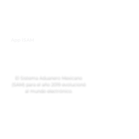
INH
Canal de Difusión de WhatsApp
App iSAM
El Sistema Aduanero Mexicano
(SAM) para el año 2019 evolucionó
al mundo electrónico.
Ubicación
Londres 213, Colonia Juárez,