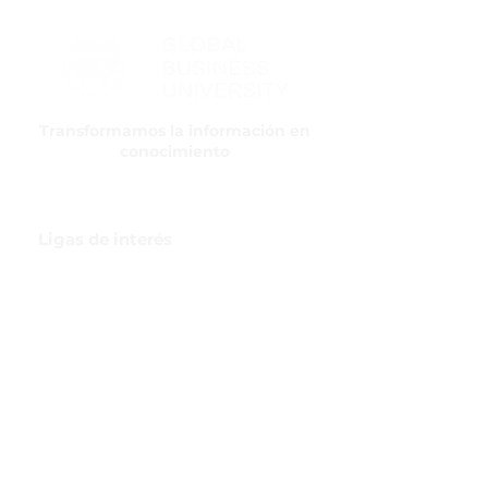
Transformamos la información en
conocimiento
Ligas de interés
GBI Trade & Law
Club de Comercio Exterior
Comunidad Virtual Aduanera
Certificaciones