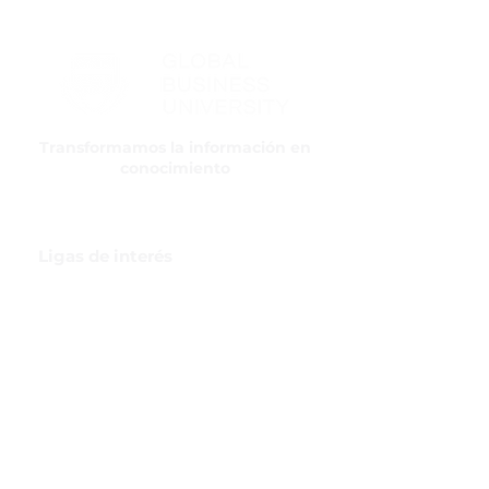
Transformamos la información en
conocimiento
Ligas de interés
GBI Trade & Law
Club de Comercio Exterior
Comunidad Virtual Aduanera
Certificaciones