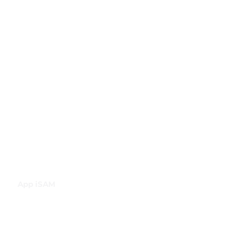
GBI Trade & Law
Club de Comercio Exterior
Comunidad Virtual Aduanera
Certificaciones
INH
Canal de Difusión de WhatsApp
App iSAM