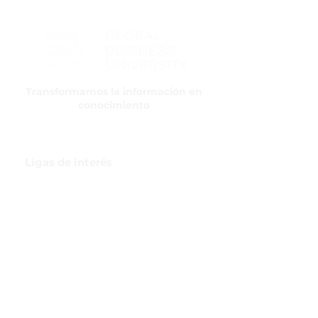
Transformamos la información en
conocimiento
Ligas de interés
GBI Trade & Law
Club de Comercio Exterior
Comunidad Virtual Aduanera
Certificaciones