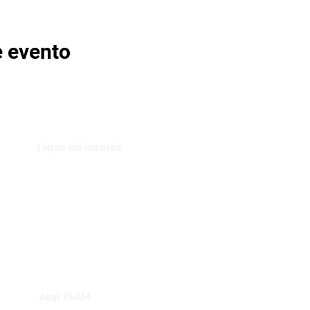
e evento
Ligas de interés
GBI Trade & Law
Club de Comercio Exterior
Comunidad Virtual Aduanera
Certificaciones
INH
Canal de Difusión de WhatsApp
App iSAM