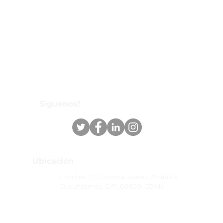
Síguenos!
Ubicación
Londres 213, Colonia Juárez, Alcaldía
Cuauhtémoc, C.P.: 06600, CDMX