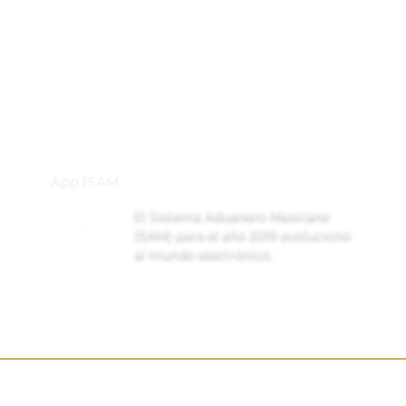
GBI Trade & Law
Club de Comercio Exterior
Comunidad Virtual Aduanera
Certificaciones
INH
Canal de Difusión de WhatsApp
App iSAM
El Sistema Aduanero Mexicano
(SAM) para el año 2019 evolucionó
al mundo electrónico.