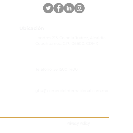
Ubicación
Londres 213, Colonia Juárez, Alcaldía
Cuauhtémoc, C.P.: 06600, CDMX
Teléfono: 55 1500 1400
gbu@comerciointernacional.com.mx
Privacy Policy