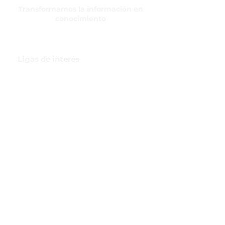
Transformamos la información en
conocimiento
Ligas de interés
GBI Trade & Law
Club de Comercio Exterior
Comunidad Virtual Aduanera
Certificaciones
INH
Canal de Difusión de WhatsApp