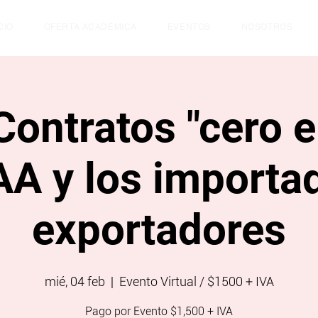
CIO
OFERTA ACADÉMICA
EVENTOS
NOSOTROS
Contratos "cero e
AA y los importa
exportadores
mié, 04 feb
  |  
Evento Virtual / $1500 + IVA
Pago por Evento $1,500 + IVA