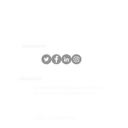
Síguenos!
Ubicación
Londres 213, Colonia Juárez, Alcaldía
Cuauhtémoc, C.P.: 06600, CDMX
Teléfono: 55 1500 1400