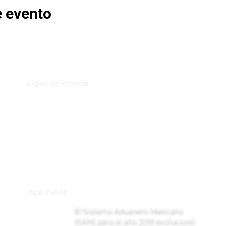
e evento
Ligas de interés
GBI Trade & Law
Club de Comercio Exterior
Comunidad Virtual Aduanera
Certificaciones
INH
Canal de Difusión de WhatsApp
App iSAM
El Sistema Aduanero Mexicano
(SAM) para el año 2019 evolucionó