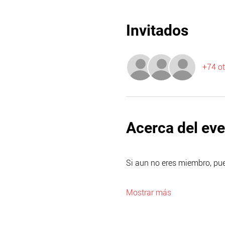
Invitados
+74 ot
Acerca del ev
Si aun no eres miembro, pue
Mostrar más