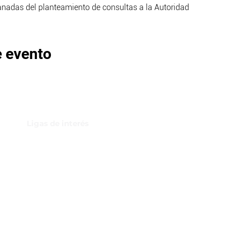
anadas del planteamiento de consultas a la Autoridad
e evento
Ligas de interés
GBI Trade & Law
Club de Comercio Exterior
Comunidad Virtual Aduanera
Certificaciones
INH
Canal de Difusión de WhatsApp