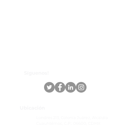
Síguenos!
Ubicación
Londres 213, Colonia Juárez, Alcaldía
Cuauhtémoc, C.P.: 06600, CDMX