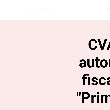
INI
CVA
auto
fisc
"Prim