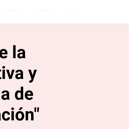
EDITORIAL
CONTACTO
BLOG
e la
iva y
ia de
ación"