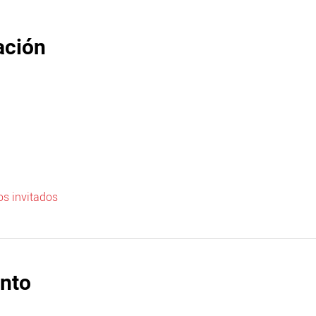
ación
os invitados
ento