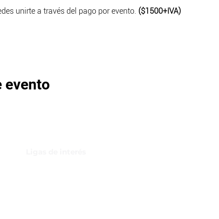
des unirte a través del pago por evento. 
($1500+IVA)
e evento
Ligas de interés
GBI Trade & Law
Club de Comercio Exterior
Comunidad Virtual Aduanera
Certificaciones
INH