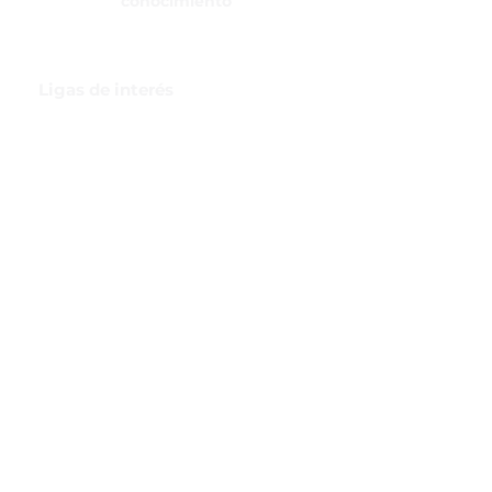
conocimiento
Ligas de interés
GBI Trade & Law
Club de Comercio Exterior
Comunidad Virtual Aduanera
Certificaciones
INH
Canal de Difusión de WhatsApp