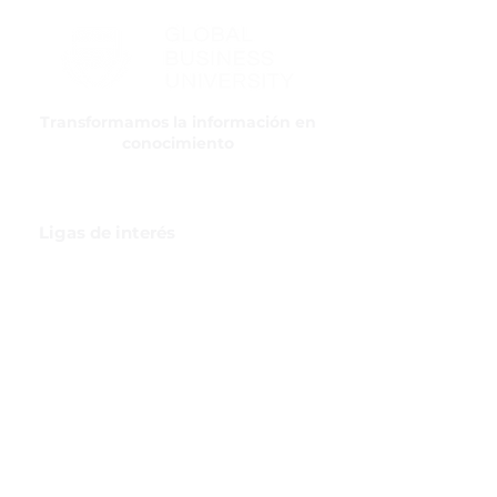
Transformamos la información en
conocimiento
Ligas de interés
GBI Trade & Law
Club de Comercio Exterior
Comunidad Virtual Aduanera
Certificaciones