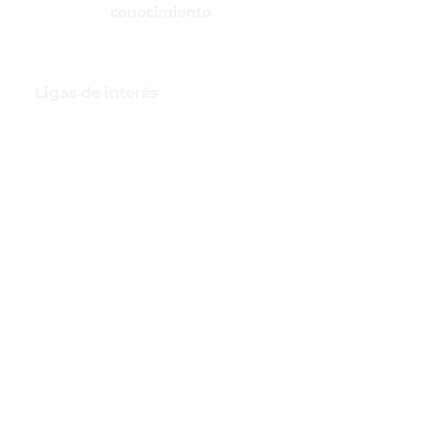
conocimiento
Ligas de interés
GBI Trade & Law
Club de Comercio Exterior
Comunidad Virtual Aduanera
Certificaciones
INH
Canal de Difusión de WhatsApp