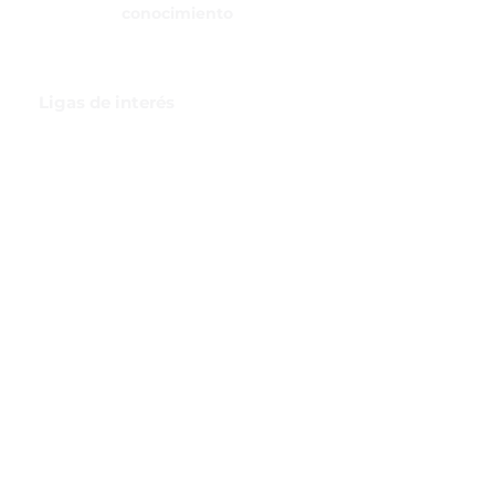
conocimiento
Ligas de interés
GBI Trade & Law
Club de Comercio Exterior
Comunidad Virtual Aduanera
Certificaciones
INH
Canal de Difusión de WhatsApp