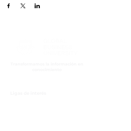
Transformamos la información en
conocimiento
Ligas de interés
GBI Trade & Law
Club de Comercio Exterior