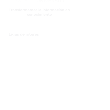
Transformamos la información en
conocimiento
Ligas de interés
GBI Trade & Law
Club de Comercio Exterior
Comunidad Virtual Aduanera
Certificaciones
INH