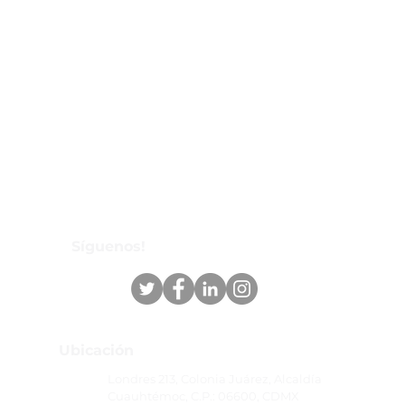
Síguenos!
Ubicación
Londres 213, Colonia Juárez, Alcaldía
Cuauhtémoc, C.P.: 06600, CDMX