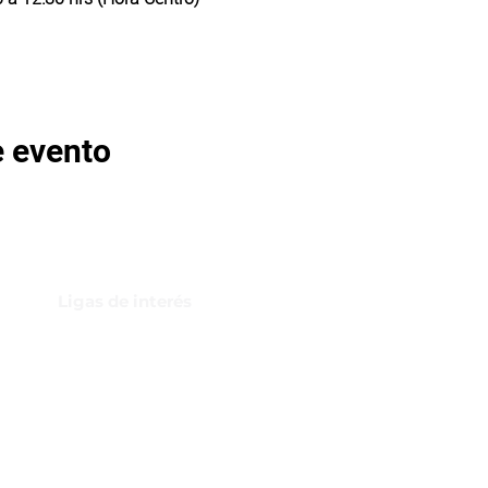
e evento
Ligas de interés
GBI Trade & Law
Club de Comercio Exterior
Comunidad Virtual Aduanera
Certificaciones
INH
Canal de Difusión de WhatsApp