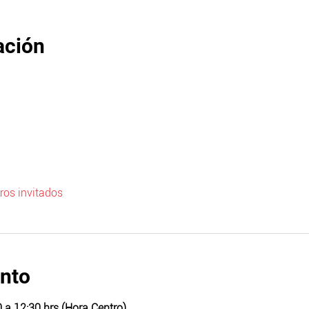
ación
ros invitados
ento
 a 12:30 hrs (Hora Centro)