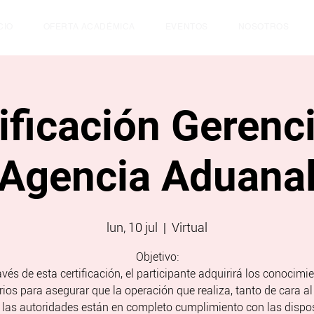
CIO
OFERTA ACADÉMICA
EVENTOS
NOSOTROS
ificación Gerenc
Agencia Aduana
lun, 10 jul
  |  
Virtual
Objetivo:
avés de esta certificación, el participante adquirirá los conocimi
ios para asegurar que la operación que realiza, tanto de cara al 
las autoridades están en completo cumplimiento con las dispo