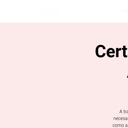
INI
Cert
A tr
necesar
como a 