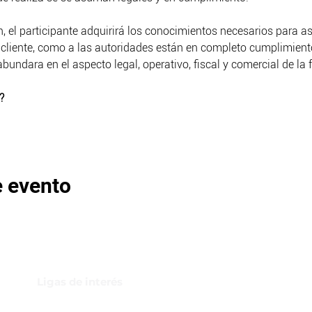
ón, el participante adquirirá los conocimientos necesarios para a
al cliente, como a las autoridades están en completo cumplimient
abundara en el aspecto legal, operativo, fiscal y comercial de la 
?
e evento
Ligas de interés
GBI Trade & Law