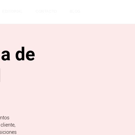
EDITORIAL
CONTACTO
BLOG
ia de
l
entos
cliente,
siciones