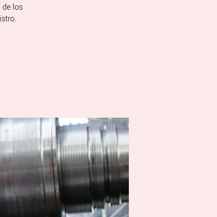
 de los
stro.