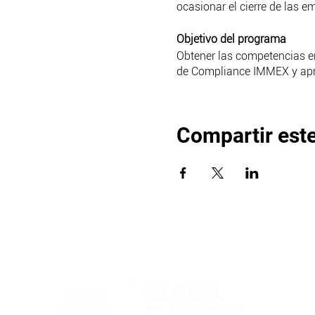
ocasionar el cierre de las 
Objetivo del programa
Obtener las competencias en 
de Compliance IMMEX y apro
¿Por qué tomar el programa
Compartir est
Una certificación valo
de desarrollo.
Permite apreciar los n
Brinda elementos de m
Duración:
30 horas
Horario:
Lunes a jueves de
8:30 a 13
Viernes de
8:30 a 18:00