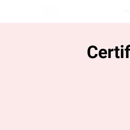
INI
Certi