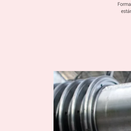
Formar
está