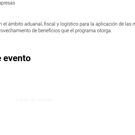
empresas
el ámbito aduanal, fiscal y logístico para la aplicación de las 
vechamiento de beneficios que el programa otorga.
?
e evento
ra el grado de adecuación a los requerimientos de la práctica pr
iveles de competencia en tu sector.
ayor transparencia y seguridad en el funcionamiento del merca
Ligas de interés
:30
GBI Trade & Law
Club de Comercio Exterior
Comunidad Virtual Aduanera
Certificaciones