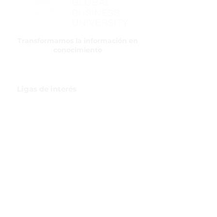
Transformamos la información en
conocimiento
Ligas de interés
GBI Trade & Law
Club de Comercio Exterior
Comunidad Virtual Aduanera
Certificaciones