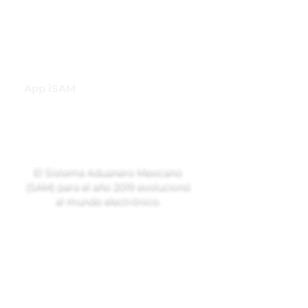
INH
Canal de Difusión de WhatsApp
App iSAM
El Sistema Aduanero Mexicano
(SAM) para el año 2019 evolucionó
al mundo electrónico.
Ubicación
Londres 213, Colonia Juárez,