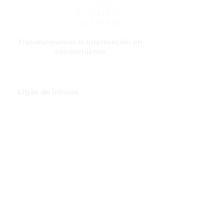
Transformamos la información en
conocimiento
Ligas de interés
GBI Trade & Law
Club de Comercio Exterior
Comunidad Virtual Aduanera
Certificaciones