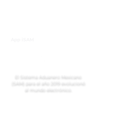
INH
Canal de Difusión de WhatsApp
App iSAM
El Sistema Aduanero Mexicano
(SAM) para el año 2019 evolucionó
al mundo electrónico.
Ubicación
Londres 213, Colonia Juárez,