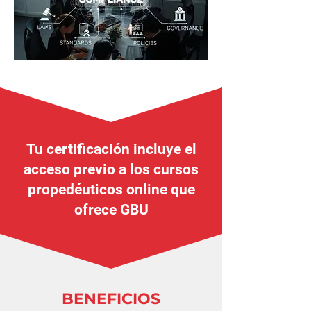
Tu certificación incluye el
acceso previo a los cursos
propedéuticos online que
ofrece GBU
BENEFICIOS