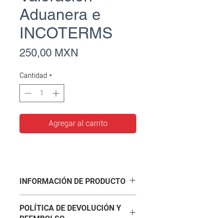
Aduanera e
INCOTERMS
Precio
250,00 MXN
Cantidad
*
Agregar al carrito
INFORMACIÓN DE PRODUCTO
De forma simple, pero no por ello
POLÍTICA DE DEVOLUCIÓN Y
ligera, Eduardo Reyes Díaz-Leal nos