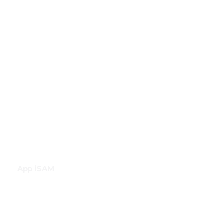
Club de Comercio Exterior
Comunidad Virtual Aduanera
Certificaciones
INH
Canal de Difusión de WhatsApp
App iSAM