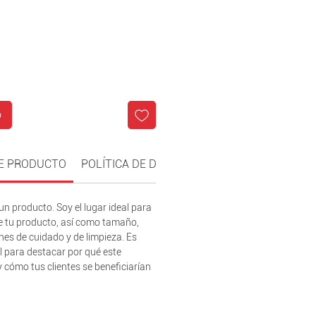
o
E PRODUCTO
POLÍTICA DE DEVOLUCIÓN Y REEMBOLSO
un producto. Soy el lugar ideal para
e tu producto, así como tamaño,
nes de cuidado y de limpieza. Es
l para destacar por qué este
y cómo tus clientes se beneficiarían