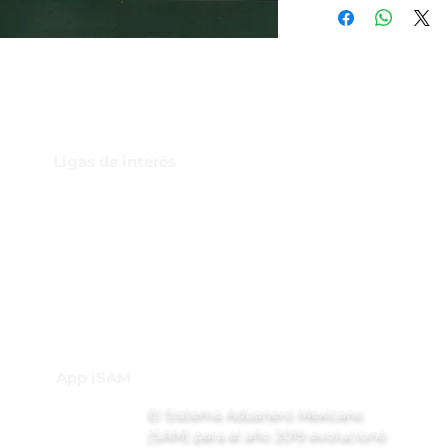
Ligas de interés
GBI Trade & Law
Club de Comercio Exterior
Comunidad Virtual Aduanera
Certificaciones
INH
Canal de Difusión de WhatsApp
App iSAM
El Sistema Aduanero Mexicano
(SAM) para el año 2019 evolucionó