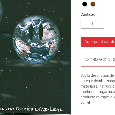
Cantidad
*
Agregar al carrit
INFORMACIÓN D
Soy la descripción de 
agregar detalles sobr
materiales, instruccio
también un lugar idea
producto es especial 
con él.