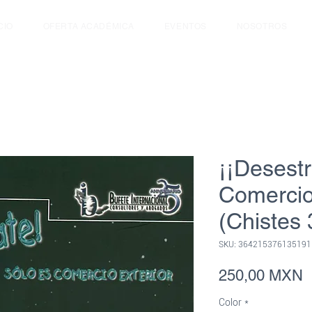
CIO
OFERTA ACADÉMICA
EVENTOS
NOSOTROS
¡¡Desestr
Comercio
(Chistes 
SKU: 364215376135191
P
250,00 MXN
Color
*