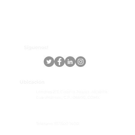
Síguenos!
Ubicación
Londres 213, Colonia Juárez, Alcaldía
Cuauhtémoc, C.P.: 06600, CDMX
Teléfono: 55 1500 1400