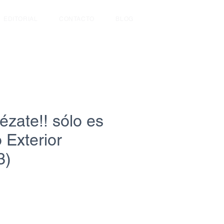
EDITORIAL
CONTACTO
BLOG
ézate!! sólo es
 Exterior
3)
recio