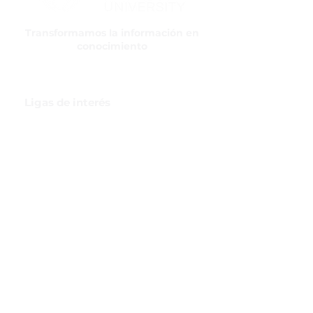
Transformamos la información en
conocimiento
Ligas de interés
GBI Trade & Law
Club de Comercio Exterior
Comunidad Virtual Aduanera
Certificaciones
INH