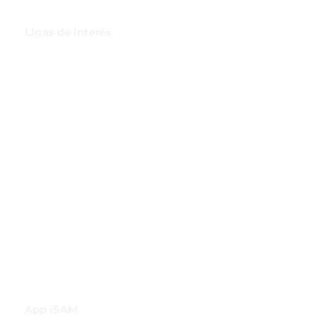
Ligas de interés
GBI Trade & Law
Club de Comercio Exterior
Comunidad Virtual Aduanera
Certificaciones
INH
Canal de Difusión de WhatsApp
App iSAM